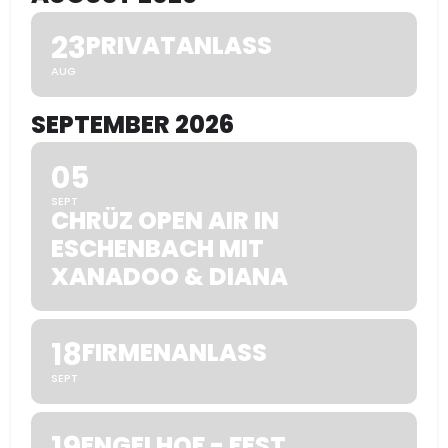
23
PRIVATANLASS
AUG
SEPTEMBER 2026
05
SEPT
CHRÜZ OPEN AIR IN
ESCHENBACH MIT
XANADOO & DIANA
18
FIRMENANLASS
SEPT
19
ENGELHOF - FEST